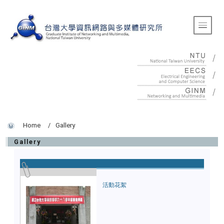
:::
Toggle 
:::
Home
Gallery
Gallery
活動花絮