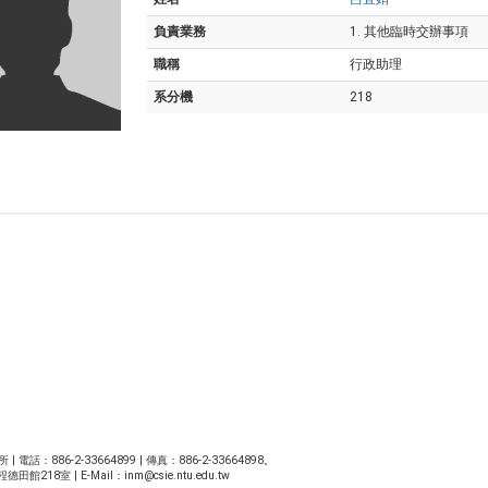
負責業務
1. 其他臨時交辦事項
職稱
行政助理
系分機
218
86-2-33664899 | 傳真：886-2-33664898。
館218室 | E-Mail：
inm@csie.ntu.edu.tw