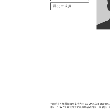
辦公室成員
本網站著作權屬於國立臺灣大學 資訊網路與多媒體研究所 | 電話：8
地址：106319 臺北市大安區羅斯福路四段一號 資訊工程德田