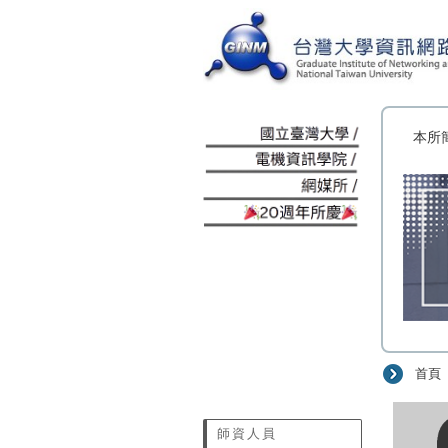
:::
本所
首頁
:::
師資人員