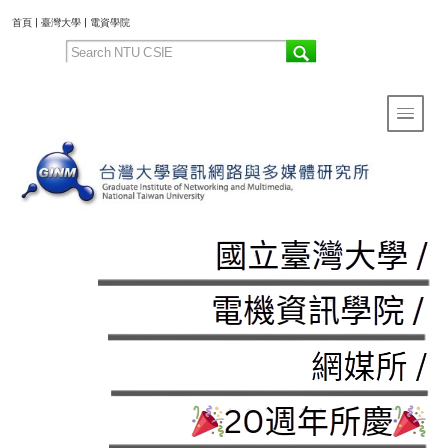
:::
首頁
|
臺灣大學
|
電資學院
Toggle 