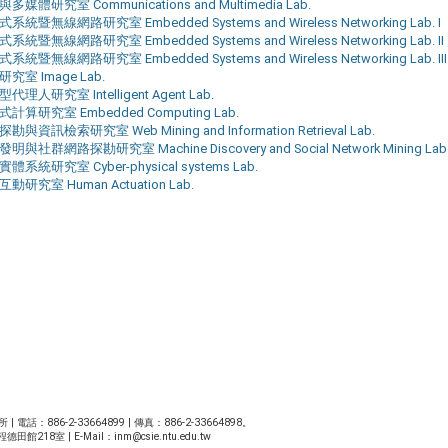
多媒體研究室 Communications and Multimedia Lab.
系統暨無線網路研究室 Embedded Systems and Wireless Networking Lab. I
系統暨無線網路研究室 Embedded Systems and Wireless Networking Lab. II
系統暨無線網路研究室 Embedded Systems and Wireless Networking Lab. III
究室 Image Lab.
代理人研究室 Intelligent Agent Lab.
計算研究室 Embedded Computing Lab.
勘與資訊檢索研究室 Web Mining and Information Retrieval Lab.
明與社群網路探勘研究室 Machine Discovery and Social Network Mining Lab
體系統研究室 Cyber-physical systems Lab.
動研究室 Human Actuation Lab.
86-2-33664899 | 傳真：886-2-33664898。
館218室 | E-Mail：
inm@csie.ntu.edu.tw