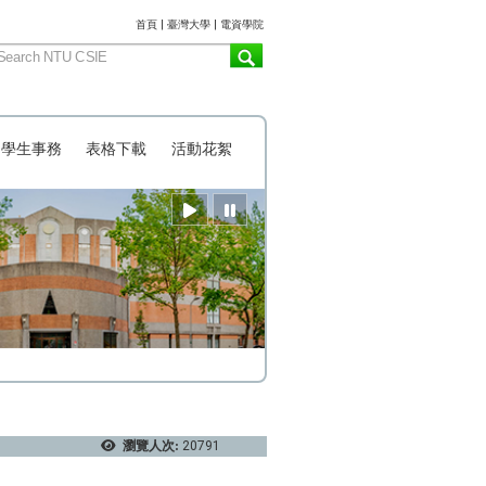
:::
首頁
|
臺灣大學
|
電資學院
學生事務
表格下載
活動花絮
瀏覽人次:
20791