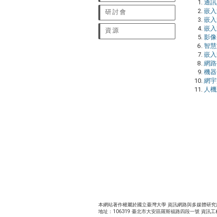
通訊與
嵌入式
研討會
嵌入式
嵌入式
資源
影像研
智慧型
嵌入式
網路探
機器發
網宇實
人機互
本網站著作權屬於國立臺灣大學 資訊網路與多媒體研究所 | 電話：8
地址：106319 臺北市大安區羅斯福路四段一號 資訊工程德田