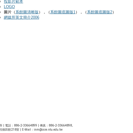
投影片範本
LOGO
圖片（
系館圖清晰版
），（
系館圖底圖版1
），（
系館圖底圖版2
）
網媒所英文簡介2006
86-2-33664899 | 傳真：886-2-33664898。
館218室 | E-Mail：
inm@csie.ntu.edu.tw