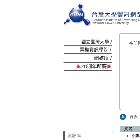
:::
本所
首頁
:::
資源
實驗室
網媒