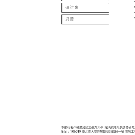
研討會
資源
本網站著作權屬於國立臺灣大學 資訊網路與多媒體研究所 | 電話：8
地址：106319 臺北市大安區羅斯福路四段一號 資訊工程德田