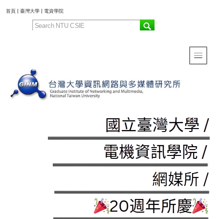
:::
首頁
|
臺灣大學
|
電資學院
Toggle 