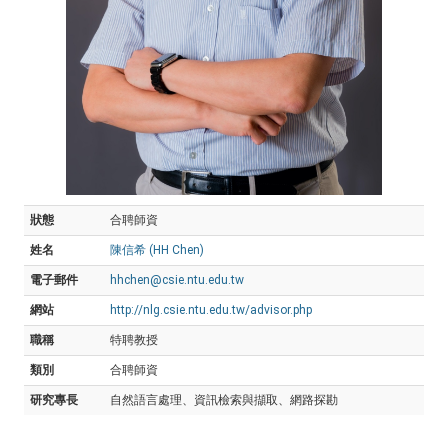
狀態
合聘師資
姓名
陳信希 (HH Chen)
電子郵件
hhchen@csie.ntu.edu.tw
網站
http://nlg.csie.ntu.edu.tw/advisor.php
職稱
特聘教授
類別
合聘師資
研究專長
自然語言處理、資訊檢索與擷取、網路探勘