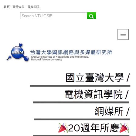
:::
首頁
|
臺灣大學
|
電資學院
Toggle 