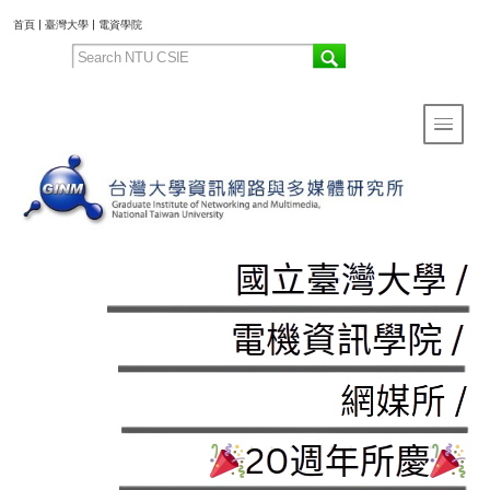
:::
首頁
|
臺灣大學
|
電資學院
Toggle 