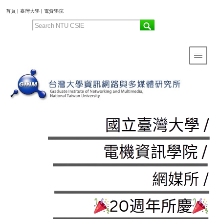
:::
首頁
|
臺灣大學
|
電資學院
Toggle 