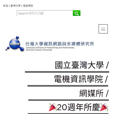
:::
首頁
|
臺灣大學
|
電資學院
Toggle 