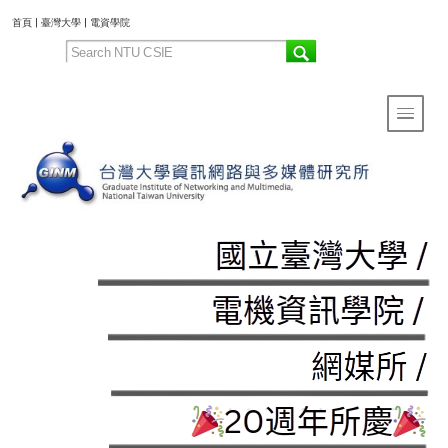
:::
首頁
|
臺灣大學
|
電資學院
Toggle 