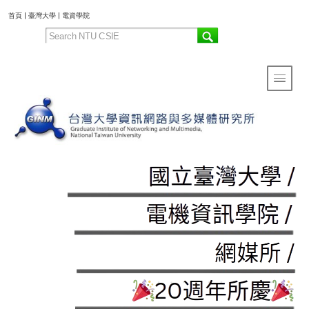
:::
首頁
|
臺灣大學
|
電資學院
Toggle 