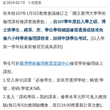
2024-02-19
何慧君
依本校107年1月5日教務會議修訂之「國立臺灣大學學術
倫理課程修課實施要點」，
自107學年度起入學之碩、博
士班學生，經系、所、學位學程確認修習通過或核准免
修六小時學術倫理課程者，始得申請學位考試。
(以入學
第一學年結束前修習完成為原則)
學生可於
臺灣學術倫理教育
資源
中心
修習學術倫理線上
課程。
1.
登入身分請選「必修學生」並依序選擇學校；帳號:學
號，密碼:學號末5碼。
2.
進入「課程專區→我的課表」修畢各單元即可進入總測
驗(每日有5次總測驗機會，當日24:00將重新計算次數)。