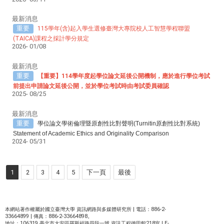
最新消息
重要
115學年(含)起入學生選修臺灣大專院校人工智慧學程聯盟
(TAICA)課程之採計學分規定
2026-
01/08
最新消息
重要
【重要】114學年度起學位論文延後公開機制，應於進行學位考試
前提出申請論文延後公開，並於學位考試時由考試委員確認
2025-
08/25
最新消息
重要
學位論文學術倫理暨原創性比對聲明(Turnitin原創性比對系統)
Statement of Academic Ethics and Originality Comparison
2024-
05/31
1
2
3
4
5
下一頁
最後
本網站著作權屬於國立臺灣大學 資訊網路與多媒體研究所 | 電話：886-2-
33664899 | 傳真：886-2-33664898。
地址：106319 臺北市大安區羅斯福路四段一號 資訊工程德田館218室 | E-