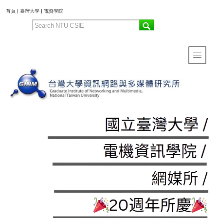
:::
首頁
|
臺灣大學
|
電資學院
Toggle 