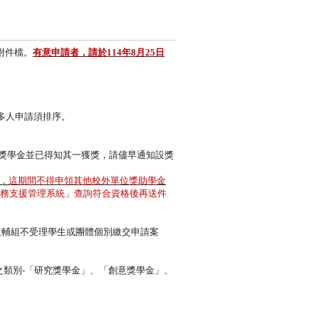
附件檔。
有意申請者，請於114年8月25日
多人申請須排序。
獎學金並已得知其一獲獎，
請儘早通知設獎
，這期間不得申領其他校外單位獎助學金
務支援管理系統」
查詢符合資格後再送件
生輔組不受理學生或團體個別繳交申請案
之類別-「研究獎學金」、「創意獎學金」、