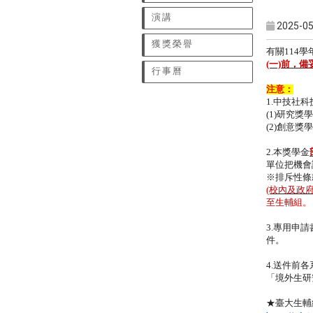
演講
2025-05
獲獎榮譽
有關114
(一)前，
行事曆
注意：
1.中技社
(1)研究
(2)創意獎
2.本獎學金
單位把機會
※排斥性條
(校內及政
至生輔組。
3.專用申
件。
4.送件前
「
境外生研
★臺大生輔