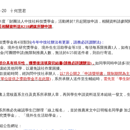
-20
何慧君
學年度「財團法人中技社科技獎學金」活動將於7月起開
放申請，相關資料請參閱
備妥相關資料送R218網媒所辦申請
。
科技獎學金有4項類別
(今年中技社辦法有更新，
請務必詳讀辦法)：
獎學金、境外生研究獎學金、境外生生活助學金等3項，
每項每系限推薦1人，如有
學金(可團體申請)無限制推薦人數，無法於8/25前送件
者，則自行寄送。
部分具有排斥性，獲獎後須填寫切結書(請務必詳讀辦法)
，
如同學同時申請多項
讓給其他同學，以避免該社作業困擾。
款規範時間，經詢問中技社承辦人，
以7月公開之「
申請聲明書」限制期間為主
府單位提供之獎助學金不在此限)
，系所承辦人送件至生輔組時，
需先至「學生財
請書上需核蓋系主任及貴系所承辦人章，
再與學生申請資料送至本組統一發文，
各系所務必先確認學生已辦理「線上報名」，
並於推薦來文中註明報名同學參 加
究獎學金」、「境外生生活助學金」。
組公告網址：