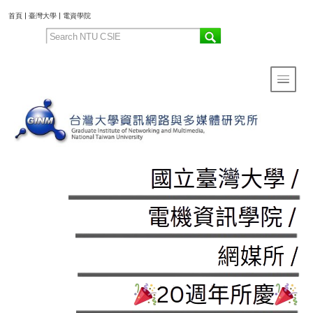
:::
首頁
|
臺灣大學
|
電資學院
Toggle 