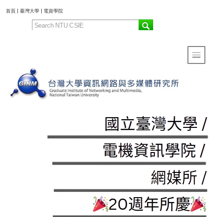
:::
首頁
|
臺灣大學
|
電資學院
Toggle 