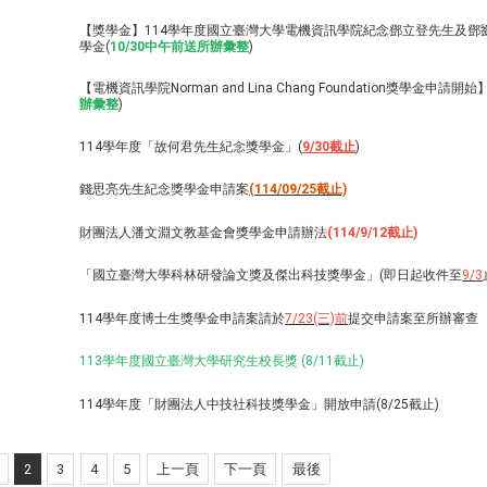
【獎學金】114學年度國立臺灣大學電機資訊學院紀念鄧立登先生及鄧
學金(
10/30中午前送所辦彙整
)
【電機資訊學院Norman and Lina Chang Foundation獎學金申請開始】
辦彙整
)
114學年度「故何君先生紀念獎學金」(
9/30截止
)
錢思亮先生紀念獎學金申請案
(114/09/25截止)
財團法人潘文淵文教基金會獎學金申請辦法
(114/9/12截止)
「國立臺灣大學科林研發論文獎及傑出科技獎學金」(即日起收件至
9/3
114學年度博士生獎學金申請案請於
7/23(三)前
提交申請案至所辦審查
113學年度國立臺灣大學研究生校長獎 (8/11截止)
114學年度「財團法人中技社科技獎學金」開放申請(8/25截止)
2
3
4
5
上一頁
下一頁
最後