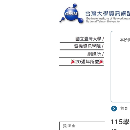
:::
本所
首頁
:::
115
獎學金