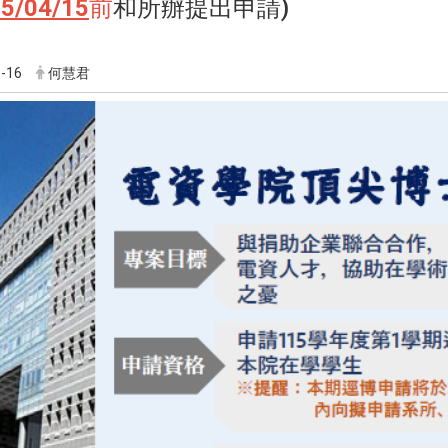
5/04/15
前
和所辦提出申請)
-16
何慧君