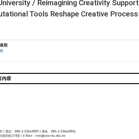
niversity / Reimagining Creativity Suppor
tational Tools Reshape Creative Process
過期
表
86-2-33664899 | 傳真：886-2-33664898。
館218室 | E-Mail：
inm@csie.ntu.edu.tw