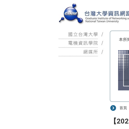
:::
本所
首頁
:::
【202