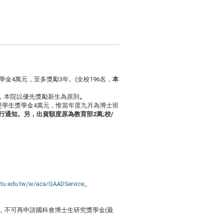
學金4萬元，至多獎勵3年。(全校19
6名，
本
，本院以優先獎勵新生為原則
。
獎學生獎學金4萬元，
惟當年度九月為博士班
行通知。另，
出資額度原為教育部2萬;校/
tu.
edu.tw/w/aca/GAADService_
，不可再申請國科會博士生研究獎學金(最