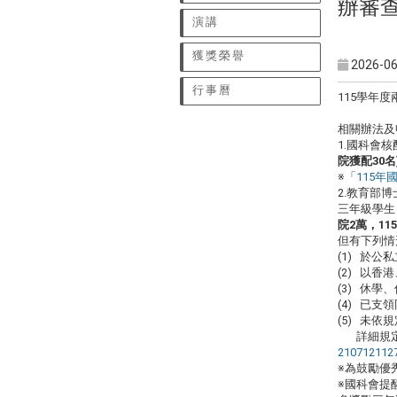
辦審
演講
獲獎榮譽
2026-06
行事曆
115學年
相關辦法及
1.國科會
院獲配30名
※「
115
2.教育部
三年級學生
院2萬，1
但有下列情
(1) 於
(2) 以
(3) 休
(4) 已
(5) 未
詳細規定
210712112
※為鼓勵優
※國科會提