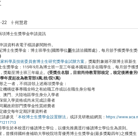
查
-22
何慧君
度兩項博士生獎學金申
請資訊
申請資料表電子檔請參閱附件。
核配博士生獎學金：博士班學生(國際學位
新
生請洽國際
處)，每月頒予獲獎學生獎
)
年國家科學及技術委員會博士生研究獎學金試辦方案
」獎
勵對象雖不限博士班新生
博士生獎學金：115年9月為博士班一至三年級本國籍
且非在職學生，每月頒予獲
，獎勵至博士班三年級止。
(
受獎
生名額，目前尚待教育部核定，核定後將會另
15學年度起改為教育部
3萬;校/院1萬)
形之一者，不得請領上述兩項獎學金：
公私立機構從事專職全時之有給職工作或以在職生身分報考
香港、澳門、大陸地區學生身分入學者
學、保留入學資格或尚未完成註冊者
支領同屬政府部門獎學金性質經費者
依規定繳交每年定期評量資料者
請參見「
本校博士生獎學金設置辦法
」
或詳見研教組網頁：
https://www.aca.n
71211713
秀學生於本校逕行修讀博士學位，
以優先推薦逕行修讀博士學位生為原則。
醒，曾獲得國科會補助大學校院培育優秀博士生獎學金(
最多獎勵四年)之獲獎生