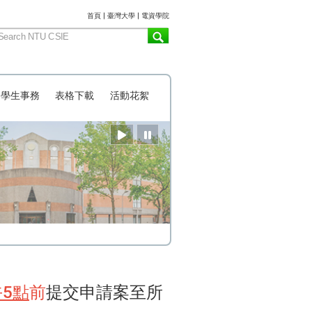
:::
首頁
|
臺灣大學
|
電資學院
學生事務
表格下載
活動花絮
午5點
前
提交申請案至所