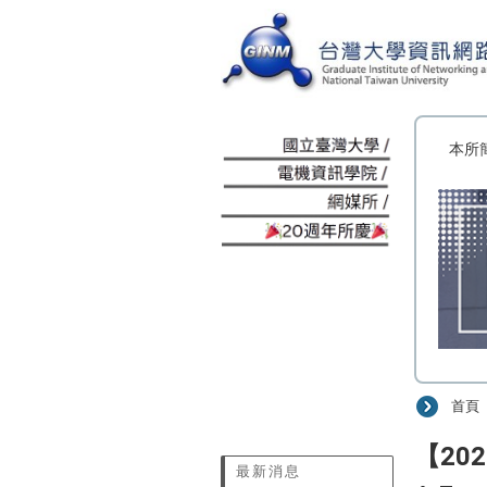
:::
本所
首頁
:::
【202
最新消息