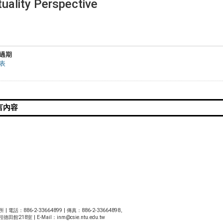
uality Perspective
過期
表
86-2-33664899 | 傳真：886-2-33664898。
館218室 | E-Mail：
inm@csie.ntu.edu.tw