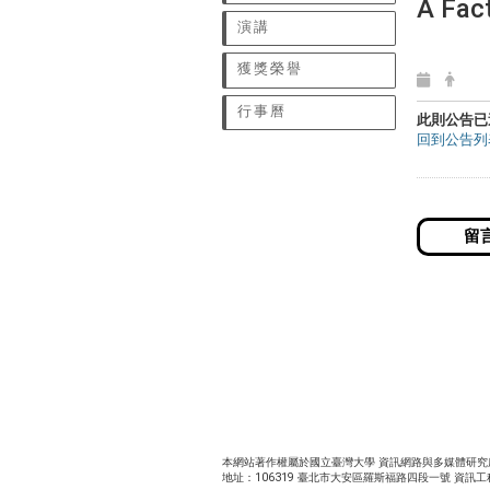
A Fact
演講
獲獎榮譽
行事曆
此則公告已
回到公告列
本網站著作權屬於國立臺灣大學 資訊網路與多媒體研究所 | 電話：8
地址：106319 臺北市大安區羅斯福路四段一號 資訊工程德田