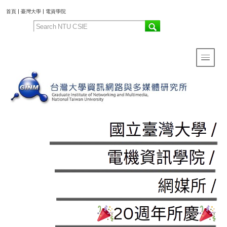
:::
首頁
|
臺灣大學
|
電資學院
Toggle 