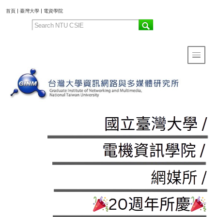
:::
首頁
|
臺灣大學
|
電資學院
Toggle 