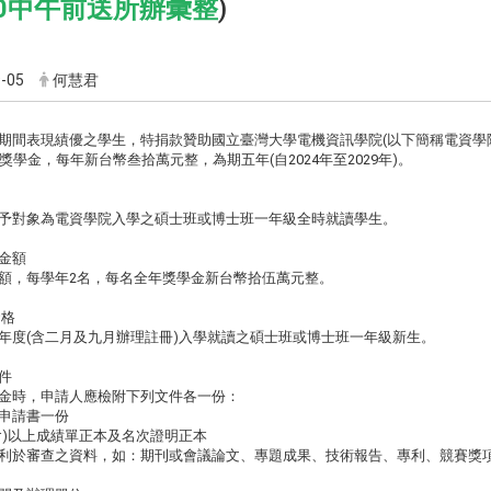
/30中午前送所辦彙整
)
-05
何慧君
間表現績優之學生，特捐款贊助國立臺灣大學電機資訊學院(以下簡稱電資學院)設立Norm
tion獎學金，每年新台幣叁拾萬元整，為期五年(自2024年至2029年)。
予對象為電資學院入學之碩士班或博士班一年級全時就讀學生。
金額
額，每學年2名，每名全年獎學金新台幣拾伍萬元整。
資格
年度(含二月及九月辦理註冊)入學就讀之碩士班或博士班一年級新生。
件
金時，申請人應檢附下列文件各一份：
申請書一份
含)以上成績單正本及名次證明正本
利於審查之資料，如：期刊或會議論文、專題成果、技術報告、專利、競賽獎