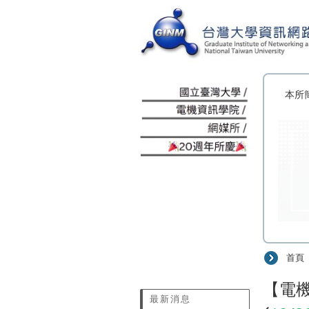
:::
本所
首頁
:::
【電機資
最新消息