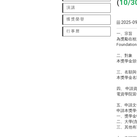
(
10
演講
獲獎榮譽
2025-09
行事曆
一、宗旨
為獎勵在校期
Founda
二、對象
本獎學金頒
三、名額與
本獎學金名
四、 申請
電資學院當
五、申請文
申請本獎學
一、獎學金
二、大學(
三、其他有