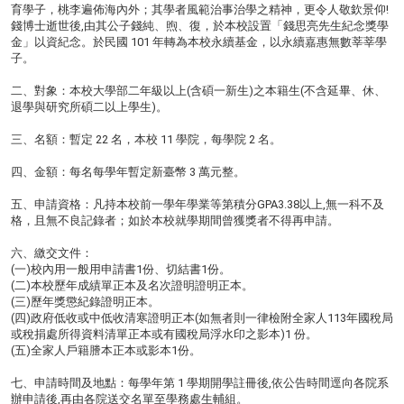
育學子，桃李遍佈海內外；其學者風範治事治學之精神，更令人敬欽景仰!
錢博士逝世後,由其公子錢純、煦、復，於本校設置「錢思亮先生紀念獎學
金」以資紀念。於民國 101 年轉為本校永續基金，以永續嘉惠無數莘莘學
子。
二、對象：本校大學部二年級以上(含碩一新生)之本籍生(不含延畢、休、
退學與研究所碩二以上學生)。
三、名額：暫定 22 名，本校 11 學院，每學院 2 名。
四、金額：每名每學年暫定新臺幣 3 萬元整。
五、申請資格：凡持本校前一學年學業等第積分GPA3.38以上,無一科不及
格，且無不良記錄者；如於本校就學期間曾獲獎者不得再申請。
六、繳交文件：
(一)校內用一般用申請書1份、切結書1份。
(二)本校歷年成績單正本及名次證明證明正本。
(三)歷年獎懲紀錄證明正本。
(四)政府低收或中低收清寒證明正本(如無者則一律檢附全家人113年國稅局
或稅捐處所得資料清單正本或有國稅局浮水印之影本)1 份。
(五)全家人戶籍謄本正本或影本1份。
七、申請時間及地點：每學年第 1 學期開學註冊後,依公告時間逕向各院系
辦申請後,再由各院送交名單至學務處生輔組。