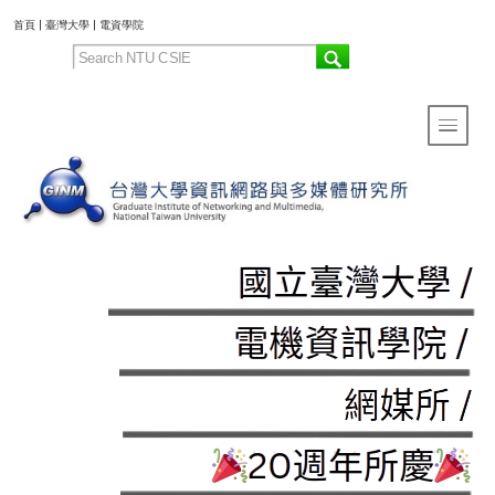
:::
首頁
|
臺灣大學
|
電資學院
Toggle 