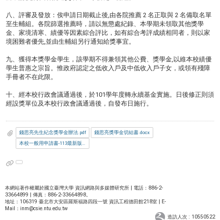
八、評審及發放：俟申請日期截止後,由各院推薦 2 名正取與 2 名備取名單
至生輔組。各院篩選推薦時，請以無懲處紀錄、本學期未領取其他獎學
金、家境清寒、績優等因素綜合評比，如有綜合考評成績相同者，則以家
境困難者優先,並由生輔組另行通知給獎事宜。
九、獲得本獎學金學生，該學期不得兼領其他公費、獎學金,以維本校績優
學生普惠之宗旨。惟政府認定之低收入戶及中低收入戶子女，或領有殘障
手冊者不在此限。
十、經本校行政會議通過後，於101學年度轉永續基金實施。日後修正則須
經設獎單位及本校行政會議通過後，自發布日施行。
錢思亮先生紀念獎學金辦法.pdf
錢思亮獎學金切結書.docx
本校一般用申請書-113最新版.odt
本網站著作權屬於國立臺灣大學 資訊網路與多媒體研究所 | 電話：886-2-
33664899 | 傳真：886-2-33664898。
地址：106319 臺北市大安區羅斯福路四段一號 資訊工程德田館218室 | E-
Mail：
inm@csie.ntu.edu.tw
造訪人次 : 10550522