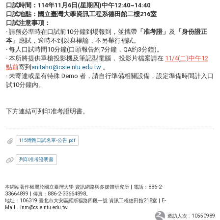
口試時間：
114
年
11
月6
日(星期四)中午
12:40~14:40
口試地點：國立臺灣大學資訊工程系德田館二樓
216
室
口試注意事項：
‧
請務必準時在口試前10分鐘到場報到，並攜帶
「准考證」
及
「身份證正
本」
應試，逾時不到以棄權論，不另舉行補試。
‧
每人口試時間10分鐘(口頭報告約7分鐘，QA約3分鐘)。
‧
本所將提供單槍投影機及筆記型電腦， 投影片檔案請在
11/4(二)中午12
點前
寄到
anitaho@csie.ntu.edu.tw
。
‧
未寄達或是有特殊 Demo 者，請自行準備相關設備，設定準備時間計入口
試10分鐘內。
下方連結可列印准考證明書。
115博甄口試名單-公告.pdf
列印准考證明書
本網站著作權屬於國立臺灣大學 資訊網路與多媒體研究所 | 電話：886-2-
33664899 | 傳真：886-2-33664898。
地址：106319 臺北市大安區羅斯福路四段一號 資訊工程德田館218室 | E-
Mail：
inm@csie.ntu.edu.tw
造訪人次 : 10550989