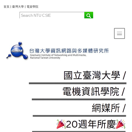
:::
首頁
|
臺灣大學
|
電資學院
Toggle 