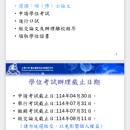
•
選課：碩（博）士論文
•
申請學位考試
•
進行口試
•
繳交論文及辦理離校程序
•
領取學位證書
2
學位考試辦理截止日
•
申請考試截止日
:114
年
04
月
30
日。
•
舉行考試截止日
:114
年
07
月
31
日。
•
撤銷考試截止日
:114
年
07
月
31
日。
•
繳交論文截止日
:114
年
08
月
11
日。
（請勿延遲繳交，以免影響個