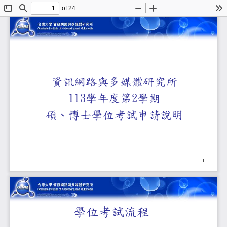
of 24
Toggle
Find
Zoom
Zoom
To
Sidebar
Out
In
資訊網路與多媒體研
113
2
學年度第
學期
碩、博士學位考試申
1
學位考試流程