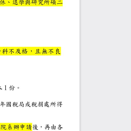
生)之本籍生(不含延畢、休
 2 名。
。
GPA3.38 以上，無一科不
獲獎者不得再申請。
1 份、獎懲紀錄證明正本 1 
 份。
無者則一律檢附全家人前一年國
1 份。
學註冊後，依公告時間逕向各院