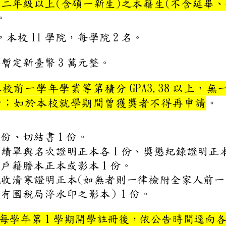
校大學部二年級以上(含碩一新
生)。
22 名，本校 11 學院，每學院
名每學年暫定新臺幣 3 萬元整
持本校前一學年學業等第積分 
：
錄者；如於本校就學期間曾
：
請書 1 份、切結書 1 份。
學年成績單與名次證明正本各 
3 個月內戶籍謄本正本或影本 1
收或中低收清寒證明正本(如
正本或有國稅局浮水印之影本）
及地點：每學年第 1 學期開