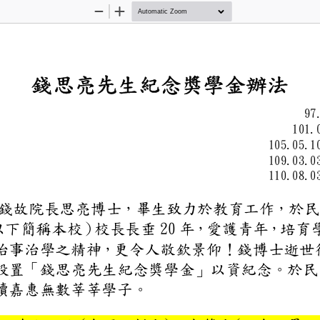
Zoom
Zoom
Out
In
錢思亮先生紀念獎
9
10
105
109
110
研究院錢故院長思亮博士，畢生致
學
以下簡稱本校）
校長長垂 20 年，
風範治事治學之精神，更令人
本校設置「錢思亮先生紀念獎學
以永續嘉惠無數莘莘學子。